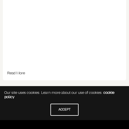
Read More
Our site uses cookies. Learn more about our use of cookies:
cookie
July 24, 2025 /
Uncategorized
policy
Marketing de Afiliados: Gana Dinero
ACCEPT
Promocionando Productos sin Crear Uno
Propio