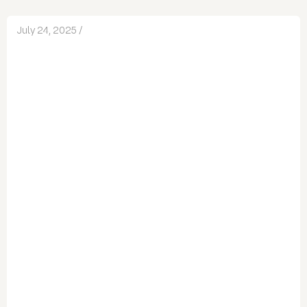
July 24, 2025 /
Uncategorized
Escritura Creativa: Qué Es, Beneficios y
Cómo Empezar