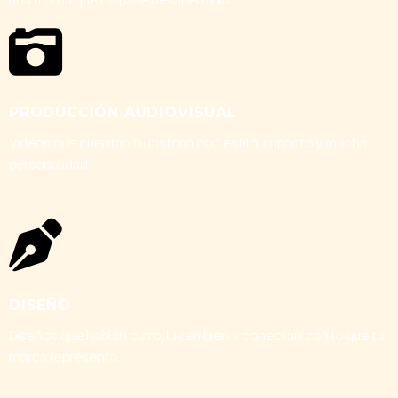
una marca que no pase desapercibida.
PRODUCCIÓN AUDIOVISUAL
Videos que cuentan tu historia con estilo, impacto y mucha
personalidad.
DISEÑO
Diseños que hablan claro, lucen bien y conectan con lo que tu
marca representa.